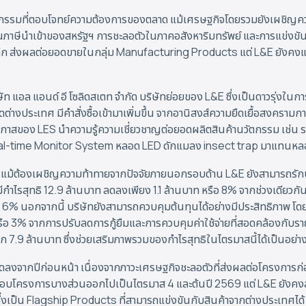
ตกรรมที่ตอบโจทย์ความต้องการของตลาด แม้เศรษฐกิจโดยรวมยังเผชิญความท้
นภาษีนำเข้าของสหรัฐฯ การชะลอตัวในภาคอสังหาริมทรัพย์ และการแข่งขัน
าปลีก ส่งผลต่อยอดขายในกลุ่ม Manufacturing Products แต่ L&E ยังค
ษัท แอล แอนด์ อี โซลิดสเตท จำกัด บริษัทย่อยของ L&E ซึ่งเป็นดาวรุ่งใ
างประเทศ มีคำสั่งซื้อเข้ามาเพิ่มขึ้น จากอานิสงส์ความยืดเยื้อสงครามก
กาสของ LES นำความรู้ความเชี่ยวชาญต่อยอดผลิตสินค้านวัตกรรม เช่
al-time Monitor System หลอด LED ดักแมลง insect trap มาแทนหลอด
8 แม้ต้องเผชิญความท้าทายจากปัจจัยภายนอกรอบด้าน L&E ยังสามารถรั
กำไรสุทธิ 12.9 ล้านบาท ลดลงเพียง 1.1 ล้านบาท หรือ 8% จากช่วงเดียวก
ง 6% นอกจากนี้ บริษัทยังสามารถควบคุมต้นทุนได้อย่างมีประสิทธิภาพ โดย
อ 3% จากการปรับลดการกู้ยืมและการควบคุมค่าใช้จ่ายที่สอดคล้องกับรายได
ีก 7.9 ล้านบาท ซึ่งช่วยเสริมภาพรวมของกำไรสุทธิในไตรมาสนี้ได้เป็นอย่าง
ลงจากปีก่อนหน้า เนื่องจากภาวะเศรษฐกิจชะลอตัวที่ส่งผลต่อโครงการก่อส
มอบโครงการบางส่วนออกไปเป็นไตรมาส 4 และต้นปี 2569 แต่ L&E ยังคงส
ึ่งเป็น Flagship Products ที่สามารถแข่งขันกับสินค้าจากต่างประเทศได