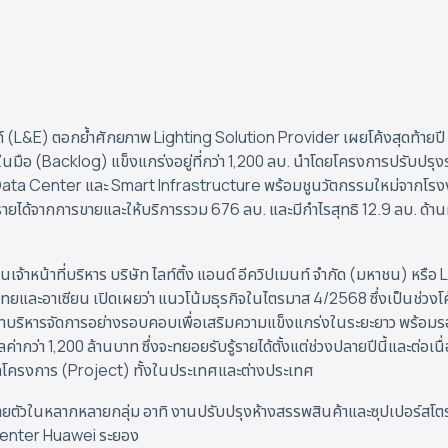
นท์ (L&E) ตอกย้ำศักยภาพ Lighting Solution Provider เผยโค้งสุดท้ายปี 6
ในมือ (Backlog) แข็งแกร่งอยู่ที่กว่า 1,200 ลบ. นำโดยโครงการปรับปร
 Data Center และ Smart Infrastructure พร้อมชูนวัตกรรมใหม่จากโรงงาน L
ายได้จากการขายและให้บริการรวม 676 ลบ. และมีกำไรสุทธิ 12.9 ลบ. ด้านผู
นเจ้าหน้าที่บริหาร บริษัท ไลท์ติ้ง แอนด์ อีควิปเมนท์ จำกัด (มหาชน) หรือ
และอาเซียน เปิดเผยว่า แนวโน้มธุรกิจในไตรมาส 4/2568 ซึ่งเป็นช่วงโค
น้าบริหารจัดการอย่างรอบคอบเพื่อเสริมความแข็งแกร่งในระยะยาว พร้อมร
ากว่า 1,200 ล้านบาท ซึ่งจะทยอยรับรู้รายได้ตั้งแต่ช่วงปลายปีนี้และต่อเนื่
ดโครงการ (Project) ทั้งในประเทศและต่างประเทศ
จายตัวในหลากหลายกลุ่ม อาทิ งานปรับปรุงห้างสรรพสินค้าและซุปเปอร์สโตร์ เช
Center Huawei ระยอง