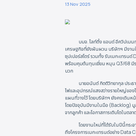
13 Nov 2025
บมจ. ไลท์ติ้ง แอนด์ อีควิปเม
เศรษฐกิจที่ยังผันผวน บริษัทฯ มีงาน
ซุปเปอร์สโตร์ รวมทั้ง รับเมกะเทรนด์
พร้อมคุมต้นทุนเยี่ยม หนุน Q3/68 มีร
บวก
นายอนันต์ กิตติวิทยากุล ประธา
ไฟและอุปกรณ์แสงสว่างรายใหญ่ของไทย
แผนที่วางไว้ โดยบริษัทฯ ยังคงเดินห
โดยปัจจุบันมีงานในมือ (Backlog) มูลค่
จากลูกค้า และโอกาสการเติบโตในตลา
โดยงานใหม่ที่ได้รับในปีนี้กระ
ถึงโครงการเมกะเทรนด์อย่าง Data 